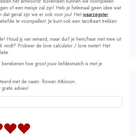
hebben het antwoord! Bovendien kunnen we voorspellen
ongen of een meisje zal zijn! Heb je helemaal geen idee wat
In dat geval zijn we er ook voor jou! Het
waarzegster
liefde te voorspellen! Je kunt ook een tarotkaart trekken
de! Houd jij van iemand, maar durf je hem/haar niet mee uit
euk vindt? Probeer de love calculator / love meter! Het
atie
 berekenen hoe groot jouw liefdesmatch is met je
teerd met de naam: Rowan Atkinson.
 gratis advies!