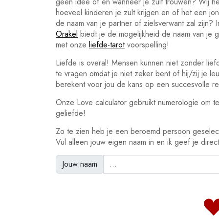
geen idee of en wanneer je zult trouwen? Wij 
hoeveel kinderen je zult krijgen en of het een j
de naam van je partner of zielsverwant zal zijn? 
Orakel
biedt je de mogelijkheid de naam van je ge
met onze
liefde-tarot
voorspelling!
Liefde is overal! Mensen kunnen niet zonder lief
te vragen omdat je niet zeker bent of hij/zij je l
berekent voor jou de kans op een succesvolle rel
Onze Love calculator gebruikt numerologie om te
geliefde!
Zo te zien heb je een beroemd persoon geselec
Vul alleen jouw eigen naam in en ik geef je direct
Jouw naam