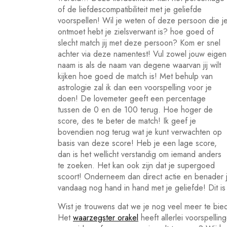
of de liefdescompatibiliteit met je geliefde
voorspellen! Wil je weten of deze persoon die j
ontmoet hebt je zielsverwant is? hoe goed of
slecht match jij met deze persoon? Kom er snel
achter via deze namentest! Vul zowel jouw eigen
naam is als de naam van degene waarvan jij wilt
kijken hoe goed de match is! Met behulp van
astrologie zal ik dan een voorspelling voor je
doen! De lovemeter geeft een percentage
tussen de 0 en de 100 terug. Hoe hoger de
score, des te beter de match! Ik geef je
bovendien nog terug wat je kunt verwachten op
basis van deze score! Heb je een lage score,
dan is het wellicht verstandig om iemand anders
te zoeken. Het kan ook zijn dat je supergoed
scoort! Onderneem dan direct actie en benader je 
vandaag nog hand in hand met je geliefde! Dit i
Wist je trouwens dat we je nog veel meer te bie
Het
waarzegster orakel
heeft allerlei voorspelli