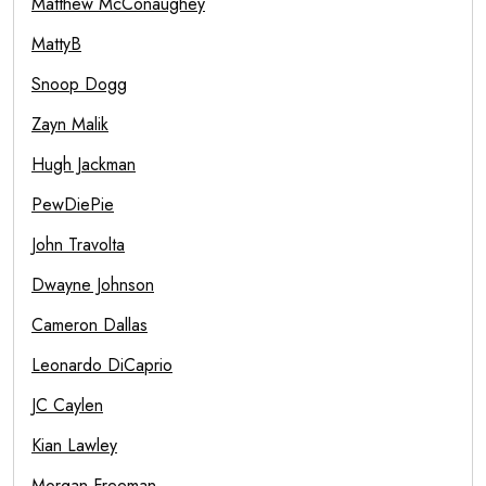
Matthew McConaughey
MattyB
Snoop Dogg
Zayn Malik
Hugh Jackman
PewDiePie
John Travolta
Dwayne Johnson
Cameron Dallas
Leonardo DiCaprio
JC Caylen
Kian Lawley
Morgan Freeman