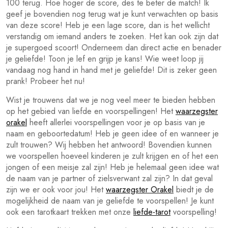
100 terug. Hoe hoger de score, des te beter de match! Ik
geef je bovendien nog terug wat je kunt verwachten op basis
van deze score! Heb je een lage score, dan is het wellicht
verstandig om iemand anders te zoeken. Het kan ook zijn dat
je supergoed scoort! Onderneem dan direct actie en benader
je geliefde! Toon je lef en grijp je kans! Wie weet loop jij
vandaag nog hand in hand met je geliefde! Dit is zeker geen
prank! Probeer het nu!
Wist je trouwens dat we je nog veel meer te bieden hebben
op het gebied van liefde en voorspellingen! Het
waarzegster
orakel
heeft allerlei voorspellingen voor je op basis van je
naam en geboortedatum! Heb je geen idee of en wanneer je
zult trouwen? Wij hebben het antwoord! Bovendien kunnen
we voorspellen hoeveel kinderen je zult krijgen en of het een
jongen of een meisje zal zijn! Heb je helemaal geen idee wat
de naam van je partner of zielsverwant zal zijn? In dat geval
zijn we er ook voor jou! Het
waarzegster Orakel
biedt je de
mogelijkheid de naam van je geliefde te voorspellen! Je kunt
ook een tarotkaart trekken met onze
liefde-tarot
voorspelling!