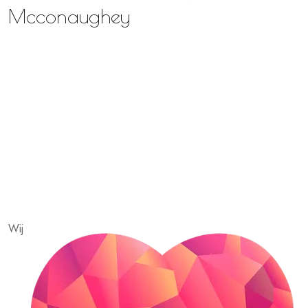
Mcconaughey
Wij