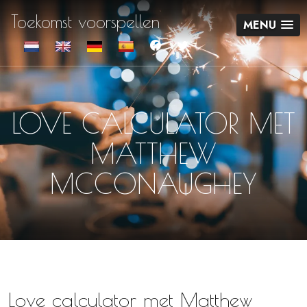
Toekomst voorspellen
MENU
LOVE CALCULATOR MET
MATTHEW
MCCONAUGHEY
Love calculator met Matthew