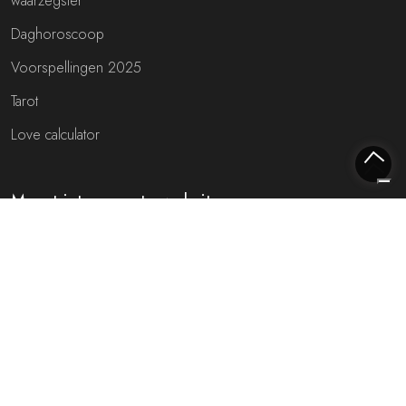
waarzegster
Daghoroscoop
Voorspellingen 2025
Tarot
Love calculator
Meest interessante websites
Free fortune teller
Toekomst voorspellen (NL)
Gratis live chat met de waarzegger!
Rijmfijn rijmwoordenboek!