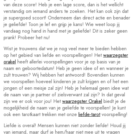
van deze score! Heb je een lage score, dan is het wellicht
verstandig om iemand anders te zoeken. Het kan ook zijn dat
je supergoed scoort! Onderneem dan direct actie en benader
je geliefde! Toon je lef en grijp je kans! Wie weet loop jij
vandaag nog hand in hand met je geliefde! Dit is zeker geen
prank! Probeer het nu!
Wist je trouwens dat we je nog veel meer te bieden hebben
op het gebied van liefde en voorspellingen! Het
waarzegster
orakel
heeft allerlei voorspellingen voor je op basis van je
naam en geboortedatum! Heb je geen idee of en wanneer je
zult trouwen? Wij hebben het antwoord! Bovendien kunnen
we voorspellen hoeveel kinderen je zult krijgen en of het een
jongen of een meisje zal zijn! Heb je helemaal geen idee wat
de naam van je partner of zielsverwant zal zijn? In dat geval
zijn we er ook voor jou! Het
waarzegster Orakel
biedt je de
mogelijkheid de naam van je geliefde te voorspellen! Je kunt
ook een tarotkaart trekken met onze
liefde-tarot
voorspelling!
Liefde is overal! Mensen kunnen niet zonder liefde! Houd jij
van iemand, maar durf je hem/haar niet mee uit te vragen