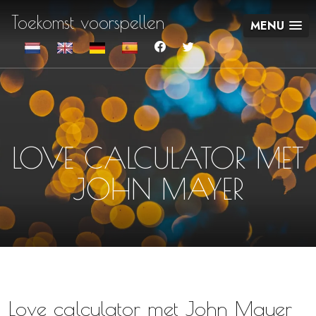
Toekomst voorspellen
MENU
LOVE CALCULATOR MET
JOHN MAYER
Love calculator met John Mayer