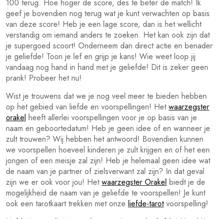
100 terug. Hoe hoger de score, des te beter de match! Ik
geef je bovendien nog terug wat je kunt verwachten op basis
van deze score! Heb je een lage score, dan is het wellicht
verstandig om iemand anders te zoeken. Het kan ook zijn dat
je supergoed scoort! Onderneem dan direct actie en benader
je geliefde! Toon je lef en grijp je kans! Wie weet loop jij
vandaag nog hand in hand met je geliefde! Dit is zeker geen
prank! Probeer het nu!
Wist je trouwens dat we je nog veel meer te bieden hebben
op het gebied van liefde en voorspellingen! Het
waarzegster
orakel
heeft allerlei voorspellingen voor je op basis van je
naam en geboortedatum! Heb je geen idee of en wanneer je
zult trouwen? Wij hebben het antwoord! Bovendien kunnen
we voorspellen hoeveel kinderen je zult krijgen en of het een
jongen of een meisje zal zijn! Heb je helemaal geen idee wat
de naam van je partner of zielsverwant zal zijn? In dat geval
zijn we er ook voor jou! Het
waarzegster Orakel
biedt je de
mogelijkheid de naam van je geliefde te voorspellen! Je kunt
ook een tarotkaart trekken met onze
liefde-tarot
voorspelling!