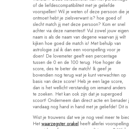
of de liefdescompatibiliteit met je geliefde
voorspellen! Wil je weten of deze persoon die j
ontmoet hebt je zielsverwant is? hoe goed of
slecht match jij met deze persoon? Kom er snel
achter via deze namentest! Vul zowel jouw eigen
naam is als de naam van degene waarvan jij wilt
kijken hoe goed de match is! Met behulp van
astrologie zal ik dan een voorspelling voor je
doen! De lovemeter geeft een percentage
tussen de 0 en de 100 terug. Hoe hoger de
score, des te beter de match! Ik geef je
bovendien nog terug wat je kunt verwachten op
basis van deze score! Heb je een lage score,
dan is het wellicht verstandig om iemand anders
te zoeken. Het kan ook zijn dat je supergoed
scoort! Onderneem dan direct actie en benader je 
vandaag nog hand in hand met je geliefde! Dit i
Wist je trouwens dat we je nog veel meer te bie
Het
waarzegster orakel
heeft allerlei voorspelli