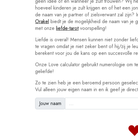
geen idee of en wanneer je zult trouwen? Wij 
hoeveel kinderen je zult krijgen en of het een j
de naam van je partner of zielsverwant zal zijn? 
Orakel
biedt je de mogelijkheid de naam van je ge
met onze
liefde-tarot
voorspelling!
Liefde is overal! Mensen kunnen niet zonder lief
te vragen omdat je niet zeker bent of hij/zij je l
berekent voor jou de kans op een succesvolle rel
Onze Love calculator gebruikt numerologie om te
geliefde!
Zo te zien heb je een beroemd persoon geselec
Vul alleen jouw eigen naam in en ik geef je direct
Jouw naam