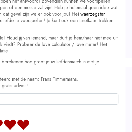
hebben het antwoord! Bovendien kunnen we voorspellen
ongen of een meisje zal zijn! Heb je helemaal geen idee wat
In dat geval zijn we er ook voor jou! Het
waarzegster
liefde te voorspellen! Je kunt ook een tarotkaart trekken
de! Houd jij van iemand, maar durf je hem/haar niet mee uit
euk vindt? Probeer de love calculator / love meter! Het
atie
 berekenen hoe groot jouw liefdesmatch is met je
teerd met de naam: Frans Timmermans.
 gratis advies!