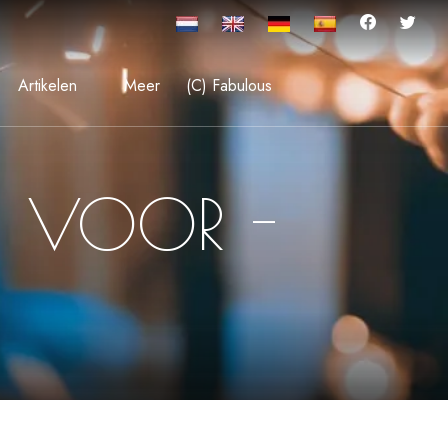
Artikelen
Meer
(C) Fabulous
S VOOR -