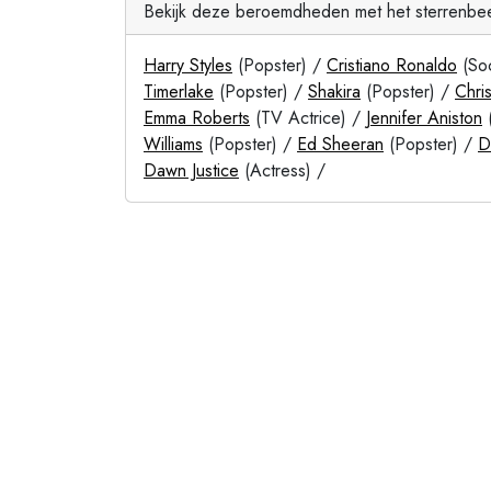
Bekijk deze beroemdheden met het sterrenbe
Harry Styles
(Popster) /
Cristiano Ronaldo
(Soc
Timerlake
(Popster) /
Shakira
(Popster) /
Chri
Emma Roberts
(TV Actrice) /
Jennifer Aniston
(
Williams
(Popster) /
Ed Sheeran
(Popster) /
D
Dawn Justice
(Actress) /