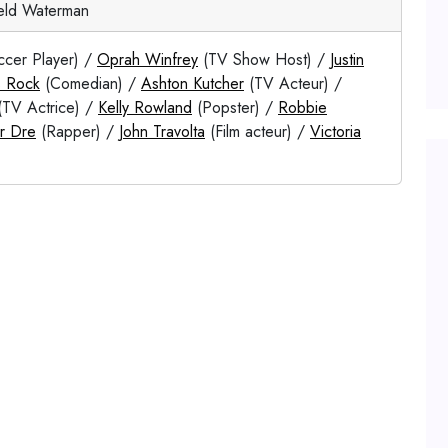
eld Waterman
cer Player) /
Oprah Winfrey
(TV Show Host) /
Justin
s Rock
(Comedian) /
Ashton Kutcher
(TV Acteur) /
TV Actrice) /
Kelly Rowland
(Popster) /
Robbie
r Dre
(Rapper) /
John Travolta
(Film acteur) /
Victoria