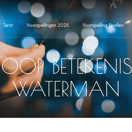
Tarot
Voorspellingen 2025
Voorspelling Spellen
OP BETEKENI
WATERMAN