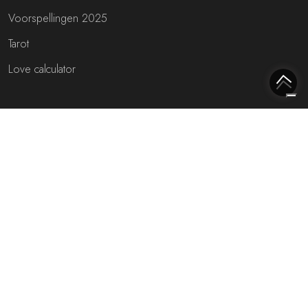
Voorspellingen 2025
Tarot
Love calculator
Meest interessante websites
Free fortune teller
Toekomst voorspellen (NL)
Gratis live chat met de waarzegger!
Rijmfijn rijmwoordenboek!
Over ons