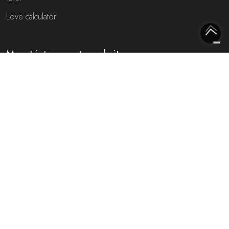
Love calculator
Meest interessante websites
Free fortune teller
Toekomst voorspellen (NL)
Gratis live chat met de waarzegger!
Rijmfijn rijmwoordenboek!
Over ons
Privacybeleid
Cookiebeleid