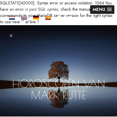
SQLSTATE[42000]: Syntax error or access violation: 1064 You
Toekomst voorspellen
have an error in your SQL syntax; check the manual that
MENU
corresponds to your MariaDB server version for the right syntax
to use near '' at line 1
HOROSCOPEN VAN
MARK RUTTE