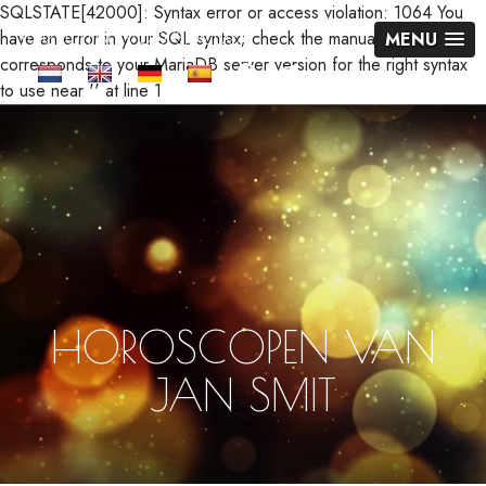
SQLSTATE[42000]: Syntax error or access violation: 1064 You
Toekomst voorspellen
have an error in your SQL syntax; check the manual that
MENU
corresponds to your MariaDB server version for the right syntax
to use near '' at line 1
HOROSCOPEN VAN
JAN SMIT