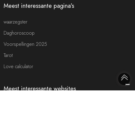
Meest interessante pagina's
waarzegster
Daghoroscoop
Voorspellingen 2025
Tarot
Love calculator
Meest interessante websites
Free fortune teller
Toekomst voorspellen (NL)
Gratis live chat met de waarzegger!