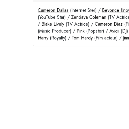
Cameron Dallas
(Internet Ster) /
Beyonce Kno
(YouTube Star) /
Zendaya Coleman
(TV Actric
/
Blake Lively
(TV Actrice) /
Cameron Diaz
(Fi
(Music Producer) /
Pink
(Popster) /
Avicii
(DJ)
Harry
(Royalty) /
Tom Hardy
(Film acteur) /
Jim