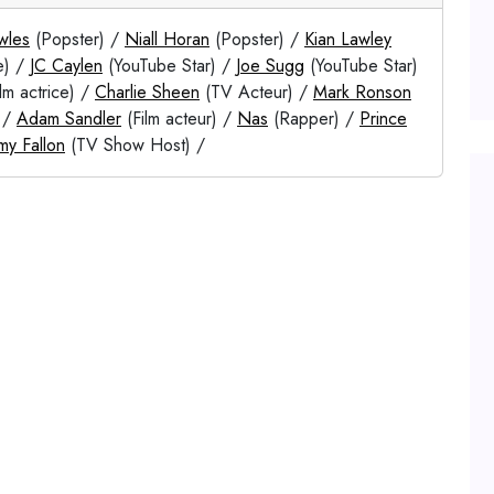
wles
(Popster) /
Niall Horan
(Popster) /
Kian Lawley
e) /
JC Caylen
(YouTube Star) /
Joe Sugg
(YouTube Star)
lm actrice) /
Charlie Sheen
(TV Acteur) /
Mark Ronson
 /
Adam Sandler
(Film acteur) /
Nas
(Rapper) /
Prince
my Fallon
(TV Show Host) /