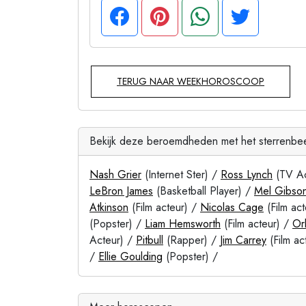
TERUG NAAR WEEKHOROSCOOP
Bekijk deze beroemdheden met het sterrenbe
Nash Grier
(Internet Ster) /
Ross Lynch
(TV Ac
LeBron James
(Basketball Player) /
Mel Gibso
Atkinson
(Film acteur) /
Nicolas Cage
(Film ac
(Popster) /
Liam Hemsworth
(Film acteur) /
Or
Acteur) /
Pitbull
(Rapper) /
Jim Carrey
(Film ac
/
Ellie Goulding
(Popster) /