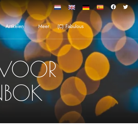
Artikelen
Meer
(C) Fabulous
 VOOR
ENBOK