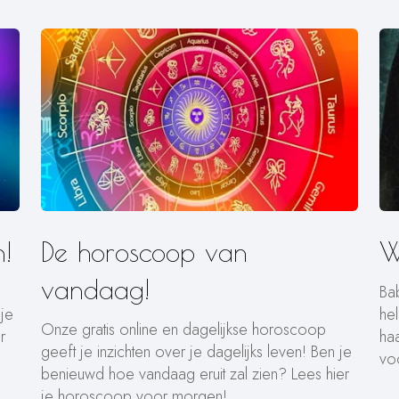
!
De horoscoop van
W
vandaag!
Ba
 je
he
Onze gratis online en dagelijkse horoscoop
r
ha
geeft je inzichten over je dagelijks leven! Ben je
vo
benieuwd hoe vandaag eruit zal zien? Lees hier
je horoscoop voor morgen!