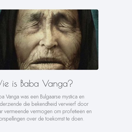
ie is Baba Vanga?
ba Vanga was een Bulgaarse mystica en
lderziende die bekendheid verwierf door
ar vermeende vermogen om profetieën en
orspellingen over de toekomst te doen.