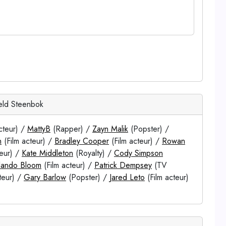
eld Steenbok
teur) /
MattyB
(Rapper) /
Zayn Malik
(Popster) /
n
(Film acteur) /
Bradley Cooper
(Film acteur) /
Rowan
teur) /
Kate Middleton
(Royalty) /
Cody Simpson
lando Bloom
(Film acteur) /
Patrick Dempsey
(TV
teur) /
Gary Barlow
(Popster) /
Jared Leto
(Film acteur)