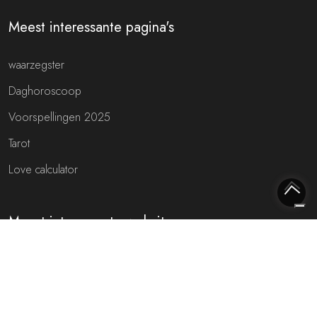
Meest interessante pagina's
waarzegster
Daghoroscoop
Voorspellingen 2025
Tarot
Love calculator
Meest interessante websites
Free fortune teller
Toekomst voorspellen (NL)
Gratis live chat met de waarzegger!