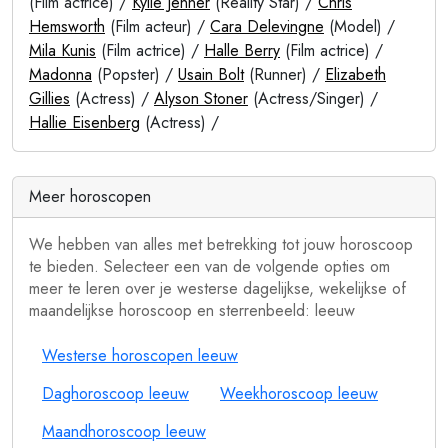
(Film actrice) /
Kylie Jenner
(Reality Star) /
Chris
Hemsworth
(Film acteur) /
Cara Delevingne
(Model) /
Mila Kunis
(Film actrice) /
Halle Berry
(Film actrice) /
Madonna
(Popster) /
Usain Bolt
(Runner) /
Elizabeth
Gillies
(Actress) /
Alyson Stoner
(Actress/Singer) /
Hallie Eisenberg
(Actress) /
Meer horoscopen
We hebben van alles met betrekking tot jouw horoscoop
te bieden. Selecteer een van de volgende opties om
meer te leren over je westerse dagelijkse, wekelijkse of
maandelijkse horoscoop en sterrenbeeld: leeuw
Westerse horoscopen leeuw
Daghoroscoop leeuw
Weekhoroscoop leeuw
Maandhoroscoop leeuw