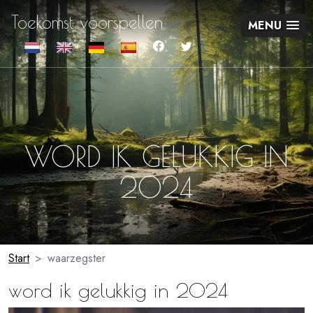
Toekomst voorspellen
MENU
WORD IK GELUKKIG IN
2024
Start
waarzegster
word ik gelukkig in 2024