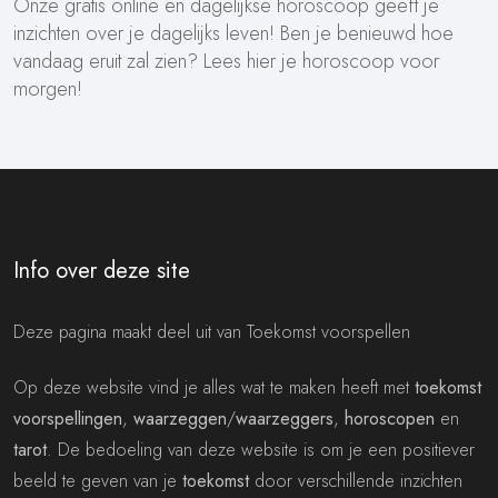
Onze gratis online en dagelijkse horoscoop geeft je
inzichten over je dagelijks leven! Ben je benieuwd hoe
vandaag eruit zal zien? Lees hier je horoscoop voor
morgen!
Info over deze site
Deze pagina maakt deel uit van Toekomst voorspellen
Op deze website vind je alles wat te maken heeft met
toekomst
voorspellingen
,
waarzeggen
/
waarzeggers
,
horoscopen
en
tarot
. De bedoeling van deze website is om je een positiever
beeld te geven van je
toekomst
door verschillende inzichten