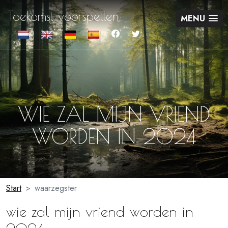
Toekomst voorspellen
MENU
WIE ZAL MIJN VRIEND
WORDEN IN 2024
Start
waarzegster
wie zal mijn vriend worden in