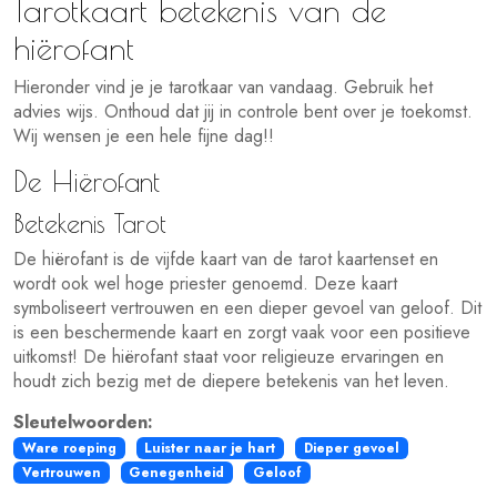
Tarotkaart betekenis van de
hiërofant
Hieronder vind je je tarotkaar van vandaag. Gebruik het
advies wijs. Onthoud dat jij in controle bent over je toekomst.
Wij wensen je een hele fijne dag!!
De Hiërofant
Betekenis Tarot
De hiërofant is de vijfde kaart van de tarot kaartenset en
wordt ook wel hoge priester genoemd. Deze kaart
symboliseert vertrouwen en een dieper gevoel van geloof. Dit
is een beschermende kaart en zorgt vaak voor een positieve
uitkomst! De hiërofant staat voor religieuze ervaringen en
houdt zich bezig met de diepere betekenis van het leven.
Sleutelwoorden:
Ware roeping
Luister naar je hart
Dieper gevoel
Vertrouwen
Genegenheid
Geloof