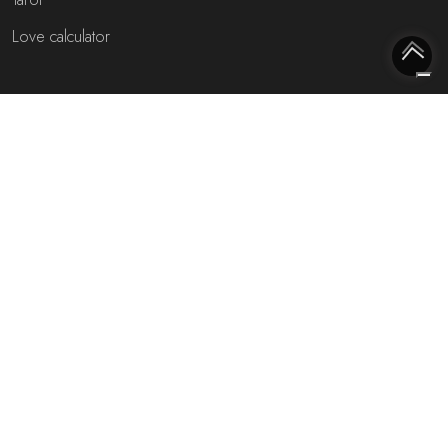
Love calculator
Meest interessante websites
Free fortune teller
Toekomst voorspellen (NL)
Gratis live chat met de waarzegger!
Rijmfijn rijmwoordenboek!
Over ons
Privacybeleid
Cookiebeleid