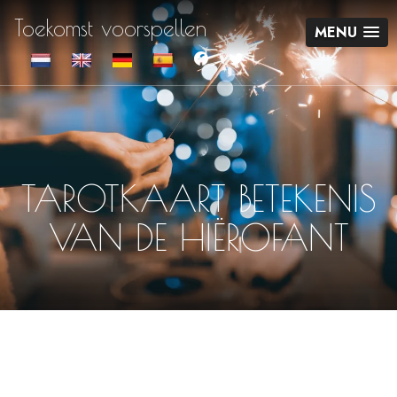
Toekomst voorspellen
MENU
TAROTKAART BETEKENIS
VAN DE HIËROFANT