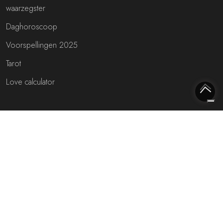
waarzegster
Daghoroscoop
Voorspellingen 2025
Tarot
Love calculator
Meest interessante websites
Free fortune teller
Toekomst voorspellen (NL)
Gratis live chat met de waarzegger!
Rijmfijn rijmwoordenboek!