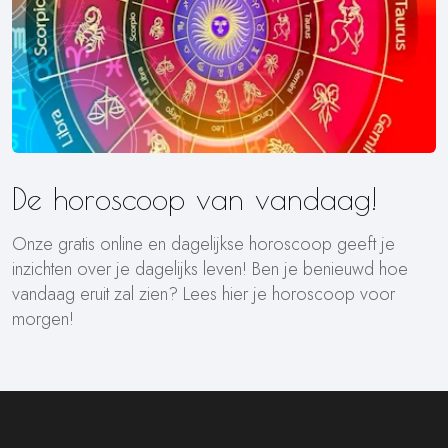
De horoscoop van vandaag!
Onze gratis online en dagelijkse horoscoop geeft je
inzichten over je dagelijks leven! Ben je benieuwd hoe
vandaag eruit zal zien? Lees hier je horoscoop voor
morgen!