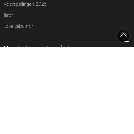
Voorspellingen 2025
Tarot
Love calculator
Meest interessante websites
Free fortune teller
Toekomst voorspellen (NL)
Gratis live chat met de waarzegger!
Rijmfijn rijmwoordenboek!
Over ons