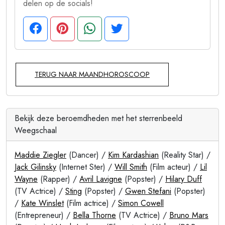
delen op de socials!
TERUG NAAR MAANDHOROSCOOP
Bekijk deze beroemdheden met het sterrenbeeld
Weegschaal
Maddie Ziegler
(Dancer) /
Kim Kardashian
(Reality Star) /
Jack Gilinsky
(Internet Ster) /
Will Smith
(Film acteur) /
Lil
Wayne
(Rapper) /
Avril Lavigne
(Popster) /
Hilary Duff
(TV Actrice) /
Sting
(Popster) /
Gwen Stefani
(Popster)
/
Kate Winslet
(Film actrice) /
Simon Cowell
(Entrepreneur) /
Bella Thorne
(TV Actrice) /
Bruno Mars