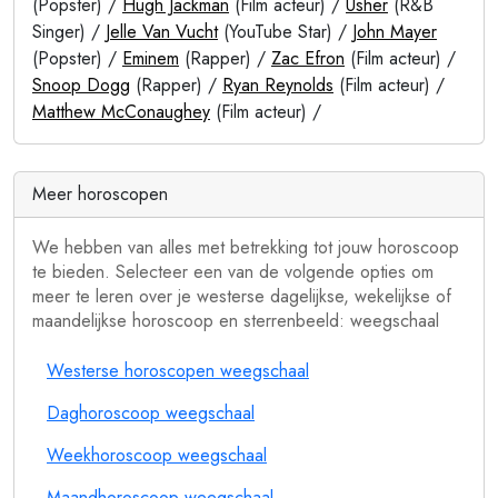
(Popster) /
Hugh Jackman
(Film acteur) /
Usher
(R&B
Singer) /
Jelle Van Vucht
(YouTube Star) /
John Mayer
(Popster) /
Eminem
(Rapper) /
Zac Efron
(Film acteur) /
Snoop Dogg
(Rapper) /
Ryan Reynolds
(Film acteur) /
Matthew McConaughey
(Film acteur) /
Meer horoscopen
We hebben van alles met betrekking tot jouw horoscoop
te bieden. Selecteer een van de volgende opties om
meer te leren over je westerse dagelijkse, wekelijkse of
maandelijkse horoscoop en sterrenbeeld: weegschaal
Westerse horoscopen weegschaal
Daghoroscoop weegschaal
Weekhoroscoop weegschaal
Maandhoroscoop weegschaal