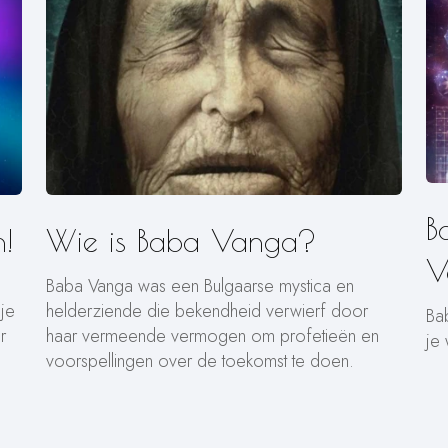
B
!
Wie is Baba Vanga?
V
Baba Vanga was een Bulgaarse mystica en
 je
helderziende die bekendheid verwierf door
Ba
r
haar vermeende vermogen om profetieën en
je
voorspellingen over de toekomst te doen.