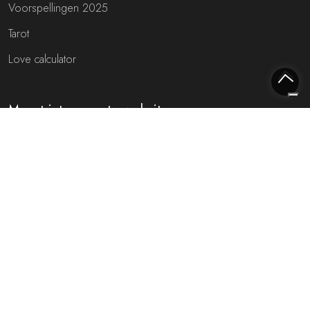
Voorspellingen 2025
Tarot
Love calculator
Meest interessante websites
Free fortune teller
Toekomst voorspellen (NL)
Gratis live chat met de waarzegger!
Rijmfijn rijmwoordenboek!
Over ons