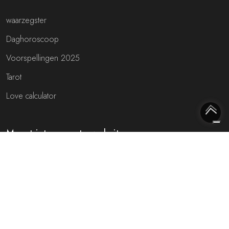
waarzegster
Daghoroscoop
Voorspellingen 2025
Tarot
Love calculator
Meest interessante websites
Free fortune teller
Toekomst voorspellen (NL)
Gratis live chat met de waarzegger!
Rijmfijn rijmwoordenboek!