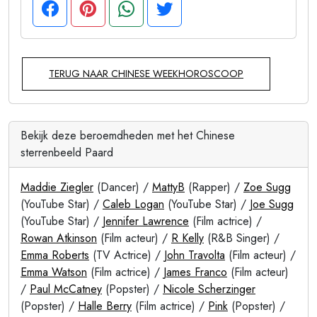
TERUG NAAR CHINESE WEEKHOROSCOOP
Bekijk deze beroemdheden met het Chinese
sterrenbeeld Paard
Maddie Ziegler
(Dancer) /
MattyB
(Rapper) /
Zoe Sugg
(YouTube Star) /
Caleb Logan
(YouTube Star) /
Joe Sugg
(YouTube Star) /
Jennifer Lawrence
(Film actrice) /
Rowan Atkinson
(Film acteur) /
R Kelly
(R&B Singer) /
Emma Roberts
(TV Actrice) /
John Travolta
(Film acteur) /
Emma Watson
(Film actrice) /
James Franco
(Film acteur)
/
Paul McCatney
(Popster) /
Nicole Scherzinger
(Popster) /
Halle Berry
(Film actrice) /
Pink
(Popster) /