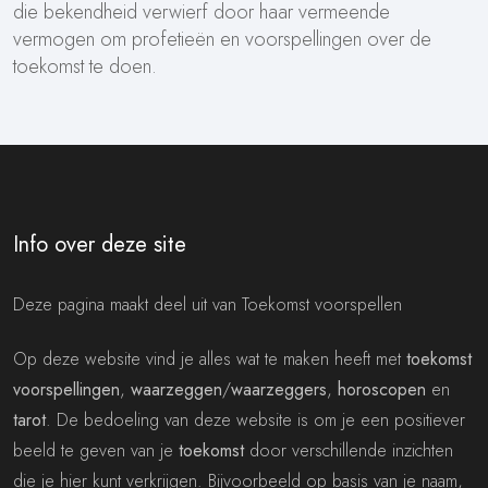
die bekendheid verwierf door haar vermeende
vermogen om profetieën en voorspellingen over de
toekomst te doen.
Info over deze site
Deze pagina maakt deel uit van Toekomst voorspellen
Op deze website vind je alles wat te maken heeft met
toekomst
voorspellingen
,
waarzeggen
/
waarzeggers
,
horoscopen
en
tarot
. De bedoeling van deze website is om je een positiever
beeld te geven van je
toekomst
door verschillende inzichten
die je hier kunt verkrijgen. Bijvoorbeeld op basis van je naam,