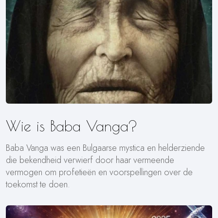
Wie is Baba Vanga?
Baba Vanga was een Bulgaarse mystica en helderziende
die bekendheid verwierf door haar vermeende
vermogen om profetieën en voorspellingen over de
toekomst te doen.