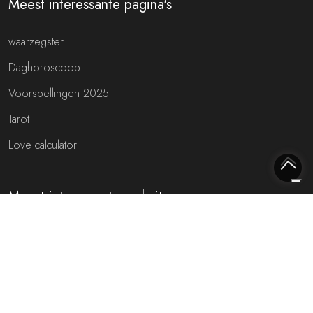
Meest interessante pagina's
waarzegster
Daghoroscoop
Voorspellingen 2025
Tarot
Love calculator
Meest interessante websites
Free fortune teller
Toekomst voorspellen (NL)
Gratis live chat met de waarzegger!
Rijmfijn rijmwoordenboek!