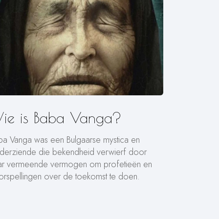
ie is Baba Vanga?
ba Vanga was een Bulgaarse mystica en
lderziende die bekendheid verwierf door
ar vermeende vermogen om profetieën en
orspellingen over de toekomst te doen.