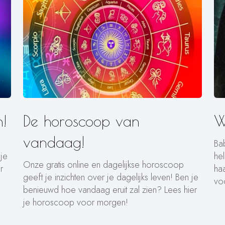
!
De horoscoop van
W
vandaag!
Ba
 je
he
Onze gratis online en dagelijkse horoscoop
r
ha
geeft je inzichten over je dagelijks leven! Ben je
vo
benieuwd hoe vandaag eruit zal zien? Lees hier
je horoscoop voor morgen!