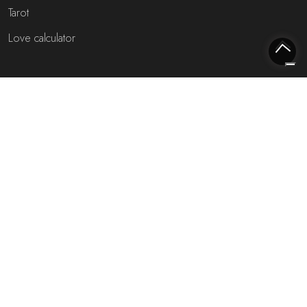
Tarot
Love calculator
Meest interessante websites
Free fortune teller
Toekomst voorspellen (NL)
Gratis live chat met de waarzegger!
Rijmfijn rijmwoordenboek!
Over ons
Privacybeleid