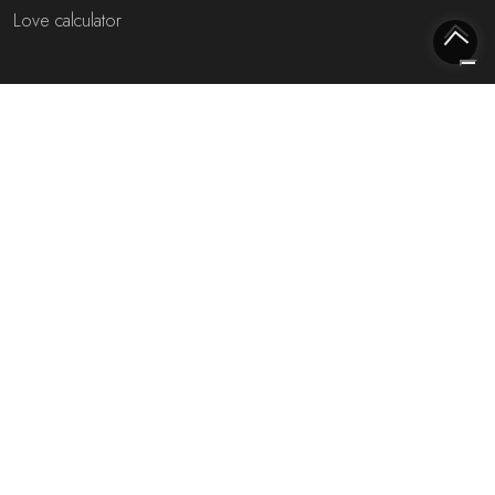
Love calculator
Meest interessante websites
Free fortune teller
Toekomst voorspellen (NL)
Gratis live chat met de waarzegger!
Rijmfijn rijmwoordenboek!
Over ons
Privacybeleid
Cookiebeleid