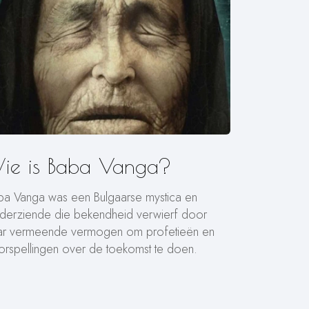
ie is Baba Vanga?
ba Vanga was een Bulgaarse mystica en
lderziende die bekendheid verwierf door
ar vermeende vermogen om profetieën en
orspellingen over de toekomst te doen.